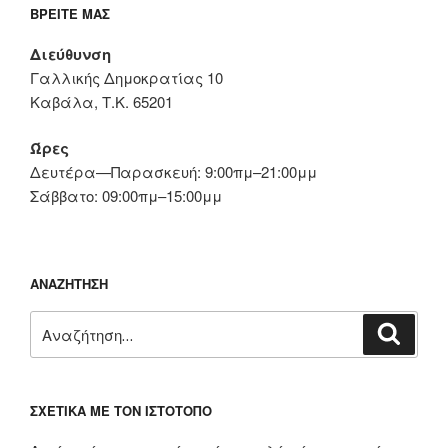
ΒΡΕΊΤΕ ΜΑΣ
Διεύθυνση
Γαλλικής Δημοκρατίας 10
Καβάλα, Τ.Κ. 65201
Ώρες
Δευτέρα—Παρασκευή: 9:00πμ–21:00μμ
Σάββατο: 09:00πμ–15:00μμ
ΑΝΑΖΉΤΗΣΗ
Αναζήτηση
Αναζή
για:
ΣΧΕΤΙΚΆ ΜΕ ΤΟΝ ΙΣΤΌΤΟΠΟ