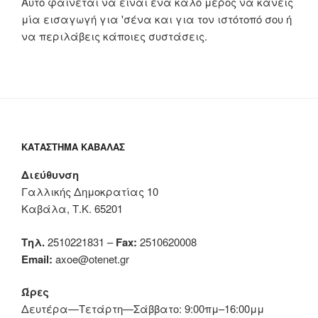
Αυτό φαίνεται να είναι ένα καλό μέρος να κάνεις
μία εισαγωγή για 'σένα και για τον ιστότοπό σου ή
να περιλάβεις κάποιες συστάσεις.
ΚΑΤΆΣΤΗΜΑ ΚΑΒΆΛΑΣ
Διεύθυνση
Γαλλικής Δημοκρατίας 10
Καβάλα, Τ.Κ. 65201
Τηλ.
2510221831 –
Fax:
2510620008
Email:
axoe@otenet.gr
Ώρες
Δευτέρα—Τετάρτη—Σάββατο: 9:00πμ–16:00μμ