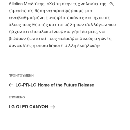
Atlético Μαδρίτης. «Χάρη στην τεχνολογία της LG,
είμαστε σε θέση να προσφέρουμε μια
αναβαθμισμένη εμπειρία εικόνας και ήχου σε
όλους τους θεατές και τα μέλη των συλλόγων που
έρχονται στο ολοκαίνουργιο γήπεδο μας, να
βιώσουν ζωντανά τους ποδοσφαιρικούς αγώνες,
συναυλίες ή οποιαδήποτε άλλη εκδήλωση».
Πλοήγηση
Προηγούμενο
ΠΡΟΗΓΟΎΜΕΝΗ
άρθρων
άρθρο
LG-PR-LG Home of the Future Release
Επόμενο
ΕΠΌΜΕΝΟ
άρθρο
LG OLED CANYON