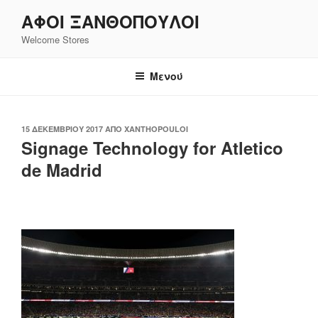
Μετάβαση
ΑΦΟΙ ΞΑΝΘΌΠΟΥΛΟΙ
στο
Welcome Stores
περιεχόμενο
Μενού
ΔΗΜΟΣΙΕΎΤΗΚΕ
15 ΔΕΚΕΜΒΡΊΟΥ 2017
ΑΠΌ
XANTHOPOULOI
ΣΤΙΣ
Signage Technology for Atletico
de Madrid