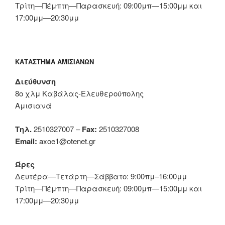
Τρίτη—Πέμπτη—Παρασκευή: 09:00μπ—15:00μμ και
17:00μμ—20:30μμ
ΚΑΤΆΣΤΗΜΑ ΑΜΙΣΙΑΝΏΝ
Διεύθυνση
8ο χλμ Καβάλας-Ελευθερούπολης
Αμισιανά
Τηλ.
2510327007 –
Fax:
2510327008
Email:
axoe1@otenet.gr
Ώρες
Δευτέρα—Τετάρτη—Σάββατο: 9:00πμ–16:00μμ
Τρίτη—Πέμπτη—Παρασκευή: 09:00μπ—15:00μμ και
17:00μμ—20:30μμ