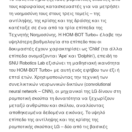
τους κορυφαίους κατασκευαστές για να μετρήσει
τη νοημοσύνη τους στους τρεις τομείς – της
αντίληψης, της κρίσης και της δράσης και τις
κατέταξε σε ένα από τα τρία επίπεδα της
Τεχνητής Νοημοσύνης. Η HOM-BOT Turbo+ έλαβε την
υψηλότερη βαθμολογία στο επίπεδο που οι
δοκιμαστές έχουν χαρακτηρίσει ως ‘Child’ (τα άλλα
επίπεδα ονομάζονται ‘Ape’ και ‘Dolphin’), επειδή το
SNU Robotics Lab εξισώνει τη μαθησιακή ικανότητα
του HOM-BOT Turbo+ με αυτή ενός εφήβου των έξι ή
επτά ετών. Χρησιμοποιώντας την τεχνική των
συνελικτικών νευρωνικών δικτύων (convolutional
neural network – CNN), οι μηχανικοί της LG δίνουν στη
ρομποτική σκούπα τη δυνατότητα να ξεχωρίζουν
μεταξύ ανθρώπου και σκύλου, αναλύοντας
αποθηκευμένα δεδομένα εικόνας. Το υψηλό
επίπεδο της αντίληψης και της κρίσης της
ρομποτικής σκούπας LG – δύο από τις βασικές