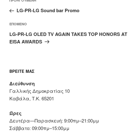
Προηγούμενο
ΠΡΟΗΓΟΎΜΕΝΗ
άρθρων
άρθρο
LG-PR-LG Sound bar Promo
Επόμενο
ΕΠΌΜΕΝΟ
άρθρο
LG-PR-LG OLED TV AGAIN TAKES TOP HONORS AT
EISA AWARDS
ΒΡΕΊΤΕ ΜΑΣ
Διεύθυνση
Γαλλικής Δημοκρατίας 10
Καβάλα, Τ.Κ. 65201
Ώρες
Δευτέρα—Παρασκευή: 9:00πμ–21:00μμ
Σάββατο: 09:00πμ–15:00μμ