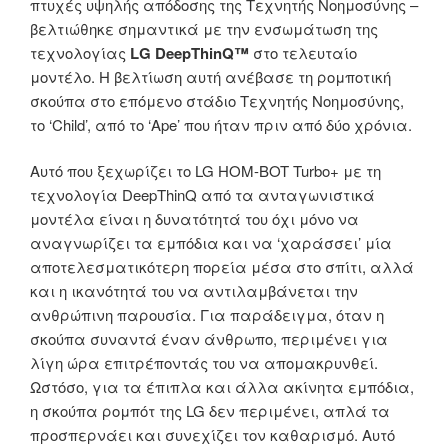
πτυχές υψηλής απόδοσης της Τεχνητής Νοημοσύνης –
βελτιώθηκε σημαντικά με την ενσωμάτωση της
τεχνολογίας
LG DeepThinQ™
στο τελευταίο
μοντέλο. Η βελτίωση αυτή ανέβασε τη ρομποτική
σκούπα στο επόμενο στάδιο Τεχνητής Νοημοσύνης,
το ‘Child’, από το ‘Ape’ που ήταν πριν από δύο χρόνια.
Αυτό που ξεχωρίζει το LG HOM-BOT Turbo+ με τη
τεχνολογία DeepThinQ από τα ανταγωνιστικά
μοντέλα είναι η δυνατότητά του όχι μόνο να
αναγνωρίζει τα εμπόδια και να ‘χαράσσει’ μία
αποτελεσματικότερη πορεία μέσα στο σπίτι, αλλά
και η ικανότητά του να αντιλαμβάνεται την
ανθρώπινη παρουσία. Για παράδειγμα, όταν η
σκούπα συναντά έναν άνθρωπο, περιμένει για
λίγη ώρα επιτρέποντάς του να απομακρυνθεί.
Ωστόσο, για τα έπιπλα και άλλα ακίνητα εμπόδια,
η σκούπα ρομπότ της LG δεν περιμένει, απλά τα
προσπερνάει και συνεχίζει τον καθαρισμό. Αυτό