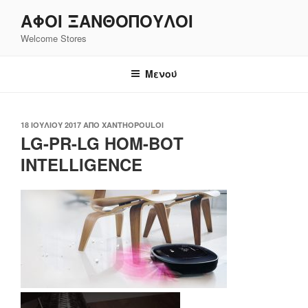
Μετάβαση
ΑΦΟΙ ΞΑΝΘΌΠΟΥΛΟΙ
στο
Welcome Stores
περιεχόμενο
Μενού
ΔΗΜΟΣΙΕΎΤΗΚΕ
18 ΙΟΥΛΊΟΥ 2017
ΑΠΌ
XANTHOPOULOI
ΣΤΙΣ
LG-PR-LG HOM-BOT
INTELLIGENCE