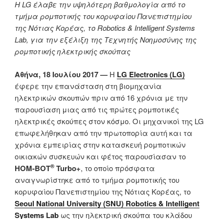
Η
LG
έλαβε την υψηλότερη βαθμολογία από το
τμήμα ρομποτικής του κορυφαίου Πανεπιστημίου
της Νότιας Κορέας, το Robotics & Intelligent Systems
Lab, για την εξέλιξη της Τεχνητής Νοημοσύνης της
ρομποτικής ηλεκτρικής σκούπας
Αθήνα, 18 Ιουλίου 2017
—
Η
LG Electronics (LG)
έφερε την επανάσταση στη βιομηχανία
ηλεκτρικών σκουπών πριν από 16 χρόνια με την
παρουσίαση μιας από τις πρώτες ρομποτικές
ηλεκτρικές σκούπες στον κόσμο. Οι μηχανικοί της LG
επωφελήθηκαν από την πρωτοπορία αυτή και τα
χρόνια εμπειρίας στην κατασκευή ρομποτικών
οικιακών συσκευών και φέτος παρουσίασαν το
®
HOM-BOT
Turbo+
, το οποίο πρόσφατα
αναγνωρίστηκε από το τμήμα ρομποτικής του
κορυφαίου Πανεπιστημίου της Νότιας Κορέας, το
Seoul National University (SNU) Robotics & Intelligent
Systems Lab
ως την ηλεκτρική σκούπα του κλάδου