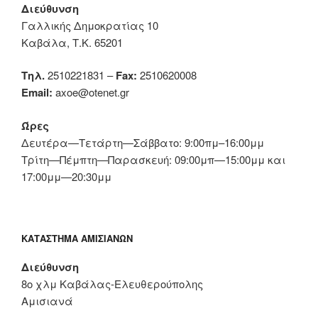
Διεύθυνση
Γαλλικής Δημοκρατίας 10
Καβάλα, Τ.Κ. 65201
Τηλ.
2510221831 –
Fax:
2510620008
Email:
axoe@otenet.gr
Ώρες
Δευτέρα—Τετάρτη—Σάββατο: 9:00πμ–16:00μμ
Τρίτη—Πέμπτη—Παρασκευή: 09:00μπ—15:00μμ και
17:00μμ—20:30μμ
ΚΑΤΆΣΤΗΜΑ ΑΜΙΣΙΑΝΏΝ
Διεύθυνση
8ο χλμ Καβάλας-Ελευθερούπολης
Αμισιανά