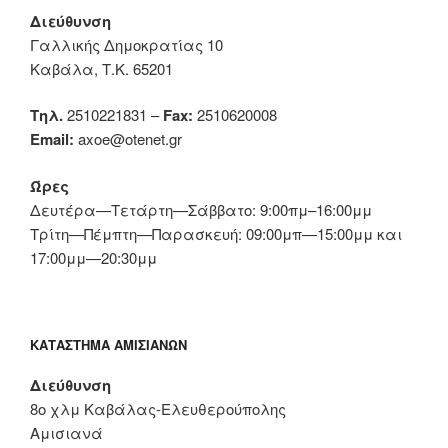
Διεύθυνση
Γαλλικής Δημοκρατίας 10
Καβάλα, Τ.Κ. 65201
Τηλ.
2510221831 –
Fax:
2510620008
Email:
axoe@otenet.gr
Ώρες
Δευτέρα—Τετάρτη—Σάββατο: 9:00πμ–16:00μμ
Τρίτη—Πέμπτη—Παρασκευή: 09:00μπ—15:00μμ και
17:00μμ—20:30μμ
ΚΑΤΆΣΤΗΜΑ ΑΜΙΣΙΑΝΏΝ
Διεύθυνση
8ο χλμ Καβάλας-Ελευθερούπολης
Αμισιανά