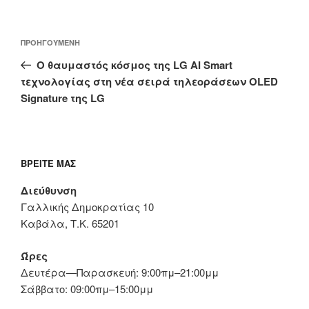
Πλοήγηση
Προηγούμενο
ΠΡΟΗΓΟΎΜΕΝΗ
άρθρων
άρθρο
Ο θαυμαστός κόσμος της LG AI Smart
τεχνολογίας στη νέα σειρά τηλεοράσεων OLED
Signature της LG
ΒΡΕΊΤΕ ΜΑΣ
Διεύθυνση
Γαλλικής Δημοκρατίας 10
Καβάλα, Τ.Κ. 65201
Ώρες
Δευτέρα—Παρασκευή: 9:00πμ–21:00μμ
Σάββατο: 09:00πμ–15:00μμ