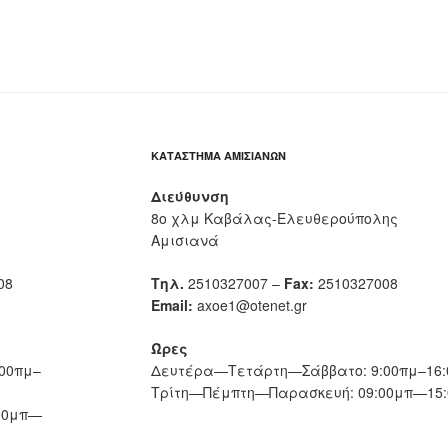
ΚΑΤΆΣΤΗΜΑ ΑΜΙΣΙΑΝΏΝ
Διεύθυνση
8ο χλμ Καβάλας-Ελευθερούπολης
Αμισιανά
08
Τηλ.
2510327007 –
Fax:
2510327008
Email:
axoe1@otenet.gr
Ώρες
00πμ–
Δευτέρα—Τετάρτη—Σάββατο: 9:00πμ–16:
Τρίτη—Πέμπτη—Παρασκευή: 09:00μπ—15:
00μπ—