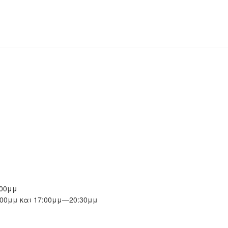
00μμ
00μμ και 17:00μμ—20:30μμ