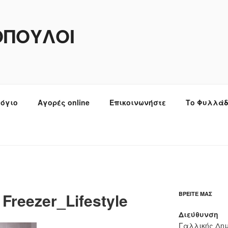
ΌΠΟΥΛΟΙ
λόγιο
Αγορές online
Επικοινωνήστε
Το Φυλλάδ
Freezer_Lifestyle
ΒΡΕΊΤΕ ΜΑΣ
Διεύθυνση
Γαλλικής Δημ