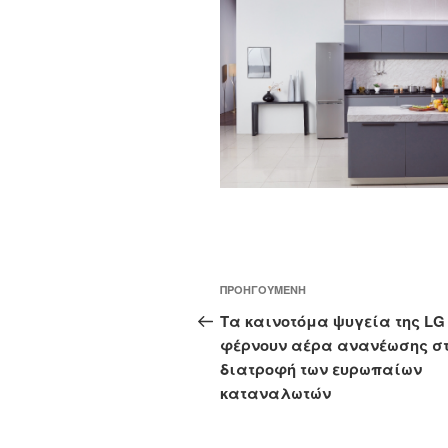
Πλοήγηση
Προηγούμενο
ΠΡΟΗΓΟΎΜΕΝΗ
άρθρων
άρθρο
Τα καινοτόμα ψυγεία της LG
φέρνουν αέρα ανανέωσης σ
διατροφή των ευρωπαίων
καταναλωτών