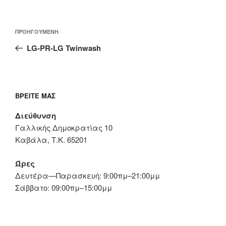
Πλοήγηση
Προηγούμενο
ΠΡΟΗΓΟΎΜΕΝΗ
άρθρων
άρθρο
LG-PR-LG Twinwash
ΒΡΕΊΤΕ ΜΑΣ
Διεύθυνση
Γαλλικής Δημοκρατίας 10
Καβάλα, Τ.Κ. 65201
Ώρες
Δευτέρα—Παρασκευή: 9:00πμ–21:00μμ
Σάββατο: 09:00πμ–15:00μμ