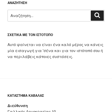
ΑΝΑΖΉΤΗΣΗ
Αναζήτηση
Αναζή
για:
ΣΧΕΤΙΚΆ ΜΕ ΤΟΝ ΙΣΤΌΤΟΠΟ
Αυτό φαίνεται να είναι ένα καλό μέρος να κάνεις
μία εισαγωγή για 'σένα και για τον ιστότοπό σου ή
να περιλάβεις κάποιες συστάσεις.
ΚΑΤΆΣΤΗΜΑ ΚΑΒΆΛΑΣ
Διεύθυνση
Γαλλικής Δημοκρατίας 10