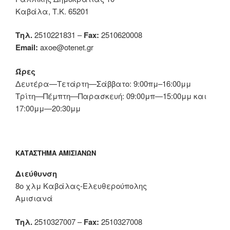
Καβάλα, Τ.Κ. 65201
Τηλ.
2510221831 –
Fax:
2510620008
Email:
axoe@otenet.gr
Ώρες
Δευτέρα—Τετάρτη—Σάββατο: 9:00πμ–16:00μμ
Τρίτη—Πέμπτη—Παρασκευή: 09:00μπ—15:00μμ και
17:00μμ—20:30μμ
ΚΑΤΆΣΤΗΜΑ ΑΜΙΣΙΑΝΏΝ
Διεύθυνση
8ο χλμ Καβάλας-Ελευθερούπολης
Αμισιανά
Τηλ.
2510327007 –
Fax:
2510327008