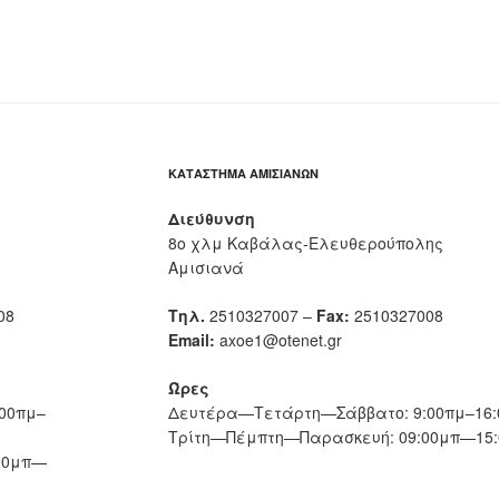
ΚΑΤΆΣΤΗΜΑ ΑΜΙΣΙΑΝΏΝ
Διεύθυνση
8ο χλμ Καβάλας-Ελευθερούπολης
Αμισιανά
08
Τηλ.
2510327007 –
Fax:
2510327008
Email:
axoe1@otenet.gr
Ώρες
00πμ–
Δευτέρα—Τετάρτη—Σάββατο: 9:00πμ–16:
Τρίτη—Πέμπτη—Παρασκευή: 09:00μπ—15:
00μπ—