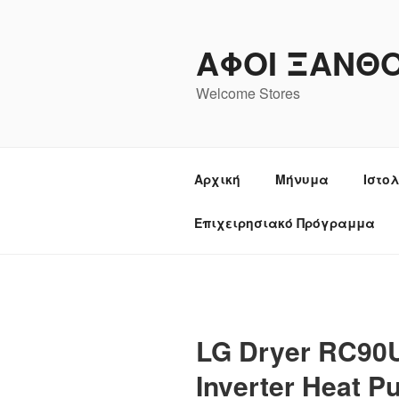
Μετάβαση
στο
ΑΦΟΙ ΞΑΝΘ
περιεχόμενο
Welcome Stores
Αρχική
Μήνυμα
Ιστο
Επιχειρησιακό Πρόγραμμα
LG Dryer RC90
Inverter Heat P