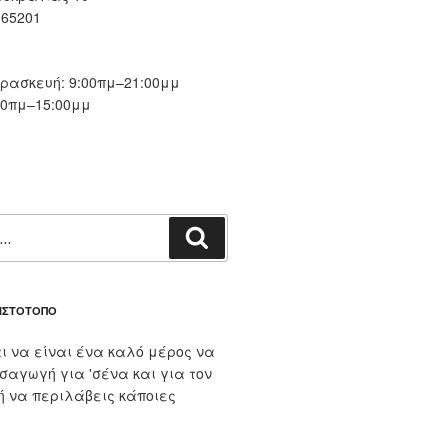
 65201
ασκευή: 9:00πμ–21:00μμ
00πμ–15:00μμ
Αναζήτηση
 ΙΣΤΌΤΟΠΟ
ι να είναι ένα καλό μέρος να
ισαγωγή για 'σένα και για τον
 ή να περιλάβεις κάποιες