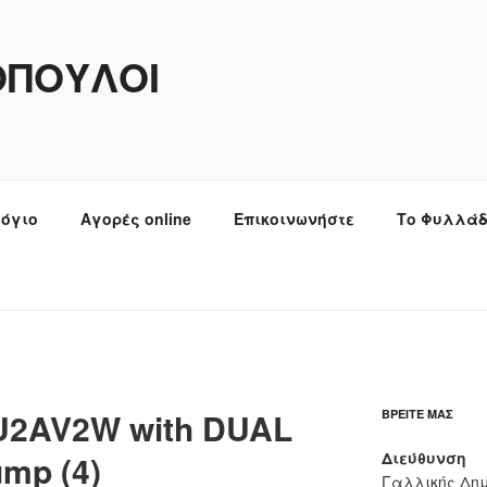
ΌΠΟΥΛΟΙ
λόγιο
Αγορές online
Επικοινωνήστε
Το Φυλλάδ
U2AV2W with DUAL
ΒΡΕΊΤΕ ΜΑΣ
ump (4)
Διεύθυνση
Γαλλικής Δημ