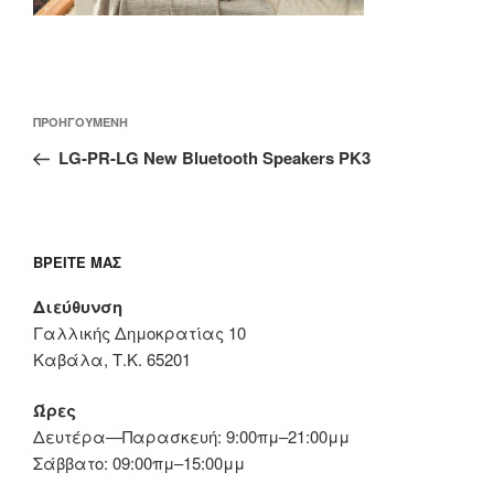
Πλοήγηση
Προηγούμενο
ΠΡΟΗΓΟΎΜΕΝΗ
άρθρων
άρθρο
LG-PR-LG New Bluetooth Speakers PK3
ΒΡΕΊΤΕ ΜΑΣ
Διεύθυνση
Γαλλικής Δημοκρατίας 10
Καβάλα, Τ.Κ. 65201
Ώρες
Δευτέρα—Παρασκευή: 9:00πμ–21:00μμ
Σάββατο: 09:00πμ–15:00μμ