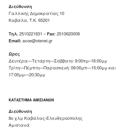
Διεύθυνση
Γαλλικής Δημοκρατίας 10
Καβάλα, Τ.Κ. 65201
Τηλ.
2510221831 –
Fax:
2510620008
Email:
axoe@otenet.gr
Ώρες
Δευτέρα—Τετάρτη—Σάββατο: 9:00πμ–16:00μμ
Τρίτη—Πέμπτη—Παρασκευή: 09:00μπ—15:00μμ και
17:00μμ—20:30μμ
ΚΑΤΆΣΤΗΜΑ ΑΜΙΣΙΑΝΏΝ
Διεύθυνση
8ο χλμ Καβάλας-Ελευθερούπολης
Αμισιανά