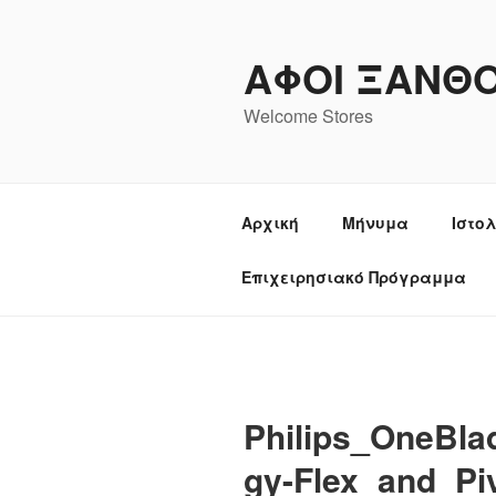
Μετάβαση
στο
ΑΦΟΙ ΞΑΝΘ
περιεχόμενο
Welcome Stores
Αρχική
Μήνυμα
Ιστο
Επιχειρησιακό Πρόγραμμα
Philips_OneBla
gy-Flex_and_P