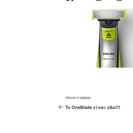
Πλοήγηση
Προηγούμενο
ΠΡΟΗΓΟΎΜΕΝΗ
άρθρων
άρθρο
To OneBlade είναι εδώ!!!