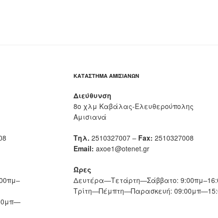
ΚΑΤΆΣΤΗΜΑ ΑΜΙΣΙΑΝΏΝ
Διεύθυνση
8ο χλμ Καβάλας-Ελευθερούπολης
Αμισιανά
08
Τηλ.
2510327007 –
Fax:
2510327008
Email:
axoe1@otenet.gr
Ώρες
00πμ–
Δευτέρα—Τετάρτη—Σάββατο: 9:00πμ–16:
Τρίτη—Πέμπτη—Παρασκευή: 09:00μπ—15:
00μπ—