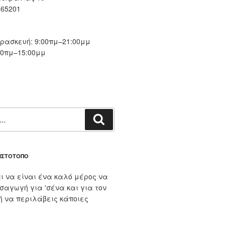
 65201
ασκευή: 9:00πμ–21:00μμ
00πμ–15:00μμ
Αναζήτηση
 ΙΣΤΌΤΟΠΟ
ι να είναι ένα καλό μέρος να
ισαγωγή για 'σένα και για τον
 ή να περιλάβεις κάποιες