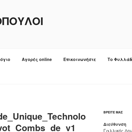
ΌΠΟΥΛΟΙ
λόγιο
Αγορές online
Επικοινωνήστε
Το Φυλλάδ
de_Unique_Technolo
ΒΡΕΊΤΕ ΜΑΣ
ivot_Combs_de_v1
Διεύθυνση
Γαλλικής Δημ