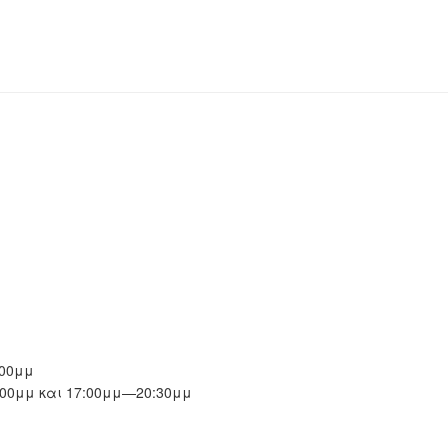
00μμ
00μμ και 17:00μμ—20:30μμ