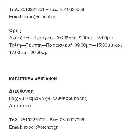
Τηλ.
2510221831 –
Fax:
2510620008
Email:
axoe@otenet.gr
Ώρες
Δευτέρα—Τετάρτη—Σάββατο: 9:00πμ–16:00μμ
Τρίτη—Πέμπτη—Παρασκευή: 09:00μπ—15:00μμ και
17:00μμ—20:30μμ
ΚΑΤΆΣΤΗΜΑ ΑΜΙΣΙΑΝΏΝ
Διεύθυνση
8ο χλμ Καβάλας-Ελευθερούπολης
Αμισιανά
Τηλ.
2510327007 –
Fax:
2510327008
Email:
axoe1@otenet.gr