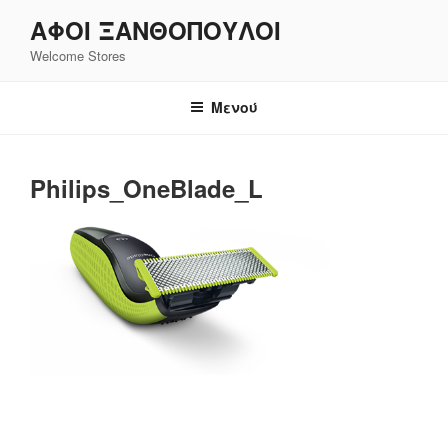
Μετάβαση
ΑΦΟΙ ΞΑΝΘΌΠΟΥΛΟΙ
στο
Welcome Stores
περιεχόμενο
Μενού
Philips_OneBlade_L