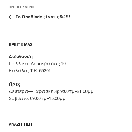
Πλοήγηση
Προηγούμενο
ΠΡΟΗΓΟΎΜΕΝΗ
άρθρων
άρθρο
To OneBlade είναι εδώ!!!
ΒΡΕΊΤΕ ΜΑΣ
Διεύθυνση
Γαλλικής Δημοκρατίας 10
Καβάλα, Τ.Κ. 65201
Ώρες
Δευτέρα—Παρασκευή: 9:00πμ–21:00μμ
Σάββατο: 09:00πμ–15:00μμ
ΑΝΑΖΉΤΗΣΗ