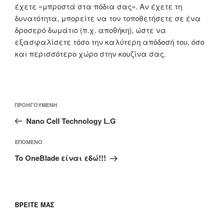
έχετε «μπροστά στα πόδια σας». Αν έχετε τη
δυνατότητα, μπορείτε να τον τοποθετήσετε σε ένα
δροσερό δωμάτιο (π.χ. αποθήκη), ώστε να
εξασφαλίσετε τόσο την καλύτερη απόδοσή του, όσο
και περισσότερο χώρο στην κουζίνα σας.
Πλοήγηση
Προηγούμενο
ΠΡΟΗΓΟΎΜΕΝΗ
άρθρων
άρθρο
Nano Cell Technology L.G
Επόμενο
ΕΠΌΜΕΝΟ
άρθρο
To OneBlade είναι εδώ!!!
ΒΡΕΊΤΕ ΜΑΣ