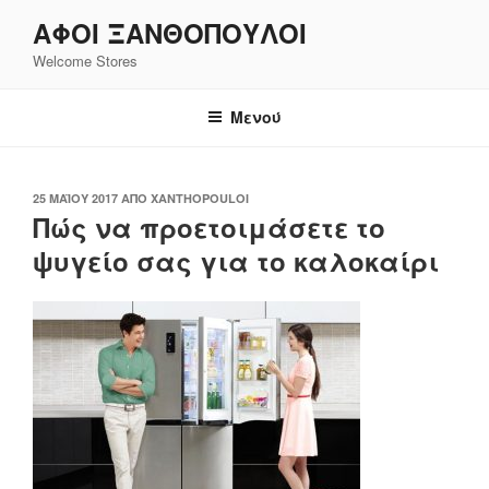
Μετάβαση
ΑΦΟΙ ΞΑΝΘΌΠΟΥΛΟΙ
στο
Welcome Stores
περιεχόμενο
Μενού
ΔΗΜΟΣΙΕΎΤΗΚΕ
25 ΜΑΪ́ΟΥ 2017
ΑΠΌ
XANTHOPOULOI
ΣΤΙΣ
Πώς να προετοιμάσετε το
ψυγείο σας για το καλοκαίρι