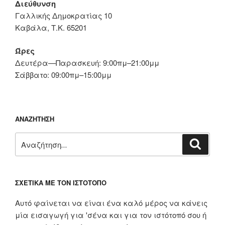
Διεύθυνση
Γαλλικής Δημοκρατίας 10
Καβάλα, Τ.Κ. 65201
Ώρες
Δευτέρα—Παρασκευή: 9:00πμ–21:00μμ
Σάββατο: 09:00πμ–15:00μμ
ΑΝΑΖΉΤΗΣΗ
Αναζήτηση
Αναζή
για:
ΣΧΕΤΙΚΆ ΜΕ ΤΟΝ ΙΣΤΌΤΟΠΟ
Αυτό φαίνεται να είναι ένα καλό μέρος να κάνεις
μία εισαγωγή για 'σένα και για τον ιστότοπό σου ή