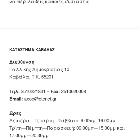
να περιλάβεις κάποιες συστάσεις.
ΚΑΤΆΣΤΗΜΑ ΚΑΒΆΛΑΣ
Διεύθυνση
Γαλλικής Δημοκρατίας 10
Καβάλα, Τ.Κ. 65201
Τηλ.
2510221831 –
Fax:
2510620008
Email:
axoe@otenet.gr
Ώρες
Δευτέρα—Τετάρτη—Σάββατο: 9:00πμ–16:00μμ
Τρίτη—Πέμπτη—Παρασκευή: 09:00μπ—15:00μμ και
17:00μμ—20:30μμ