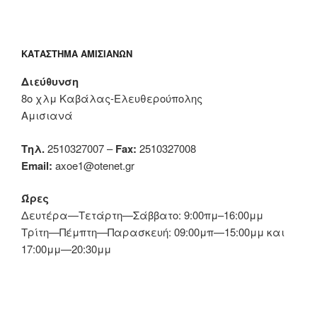
ΚΑΤΆΣΤΗΜΑ ΑΜΙΣΙΑΝΏΝ
Διεύθυνση
8ο χλμ Καβάλας-Ελευθερούπολης
Αμισιανά
Τηλ.
2510327007 –
Fax:
2510327008
Email:
axoe1@otenet.gr
Ώρες
Δευτέρα—Τετάρτη—Σάββατο: 9:00πμ–16:00μμ
Τρίτη—Πέμπτη—Παρασκευή: 09:00μπ—15:00μμ και
17:00μμ—20:30μμ