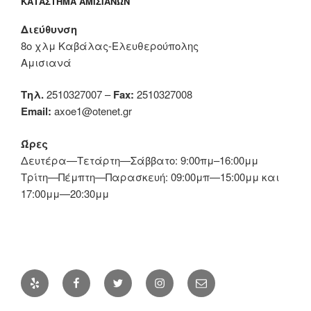
ΚΑΤΆΣΤΗΜΑ ΑΜΙΣΙΑΝΏΝ
Διεύθυνση
8ο χλμ Καβάλας-Ελευθερούπολης
Αμισιανά
Τηλ.
2510327007 –
Fax:
2510327008
Email:
axoe1@otenet.gr
Ώρες
Δευτέρα—Τετάρτη—Σάββατο: 9:00πμ–16:00μμ
Τρίτη—Πέμπτη—Παρασκευή: 09:00μπ—15:00μμ και
17:00μμ—20:30μμ
Yelp
Facebook
Twitter
Instagram
Διεύθυνση
ηλ.