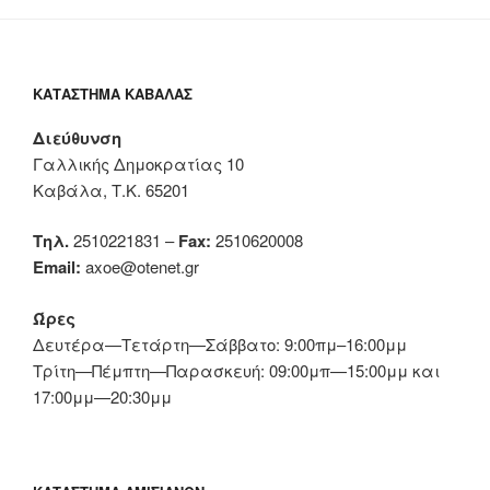
ΚΑΤΆΣΤΗΜΑ ΚΑΒΆΛΑΣ
Διεύθυνση
Γαλλικής Δημοκρατίας 10
Καβάλα, Τ.Κ. 65201
Τηλ.
2510221831 –
Fax:
2510620008
Email:
axoe@otenet.gr
Ώρες
Δευτέρα—Τετάρτη—Σάββατο: 9:00πμ–16:00μμ
Τρίτη—Πέμπτη—Παρασκευή: 09:00μπ—15:00μμ και
17:00μμ—20:30μμ