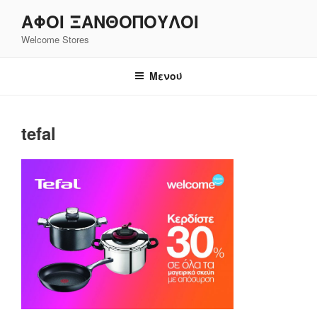
Μετάβαση
ΑΦΟΙ ΞΑΝΘΌΠΟΥΛΟΙ
στο
Welcome Stores
περιεχόμενο
Μενού
tefal