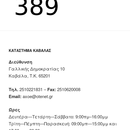
ΚΑΤΆΣΤΗΜΑ ΚΑΒΆΛΑΣ
Διεύθυνση
Γαλλικής Δημοκρατίας 10
Καβάλα, Τ.Κ. 65201
Τηλ.
2510221831 –
Fax:
2510620008
Email:
axoe@otenet.gr
Ώρες
Δευτέρα—Τετάρτη—Σάββατο: 9:00πμ–16:00μμ
Τρίτη—Πέμπτη—Παρασκευή: 09:00μπ—15:00μμ και