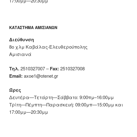
17:00μμ—20:30μμ
ΚΑΤΆΣΤΗΜΑ ΑΜΙΣΙΑΝΏΝ
Διεύθυνση
8ο χλμ Καβάλας-Ελευθερούπολης
Αμισιανά
Τηλ.
2510327007 –
Fax:
2510327008
Email:
axoe1@otenet.gr
Ώρες
Δευτέρα—Τετάρτη—Σάββατο: 9:00πμ–16:00μμ
Τρίτη—Πέμπτη—Παρασκευή: 09:00μπ—15:00μμ και
17:00μμ—20:30μμ