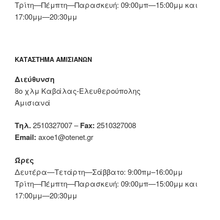
Τρίτη—Πέμπτη—Παρασκευή: 09:00μπ—15:00μμ και
17:00μμ—20:30μμ
ΚΑΤΆΣΤΗΜΑ ΑΜΙΣΙΑΝΏΝ
Διεύθυνση
8ο χλμ Καβάλας-Ελευθερούπολης
Αμισιανά
Τηλ.
2510327007 –
Fax:
2510327008
Email:
axoe1@otenet.gr
Ώρες
Δευτέρα—Τετάρτη—Σάββατο: 9:00πμ–16:00μμ
Τρίτη—Πέμπτη—Παρασκευή: 09:00μπ—15:00μμ και
17:00μμ—20:30μμ