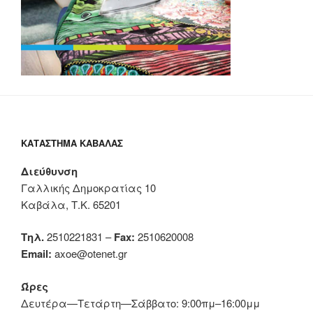
ΚΑΤΆΣΤΗΜΑ ΚΑΒΆΛΑΣ
Διεύθυνση
Γαλλικής Δημοκρατίας 10
Καβάλα, Τ.Κ. 65201
Τηλ.
2510221831 –
Fax:
2510620008
Email:
axoe@otenet.gr
Ώρες
Δευτέρα—Τετάρτη—Σάββατο: 9:00πμ–16:00μμ