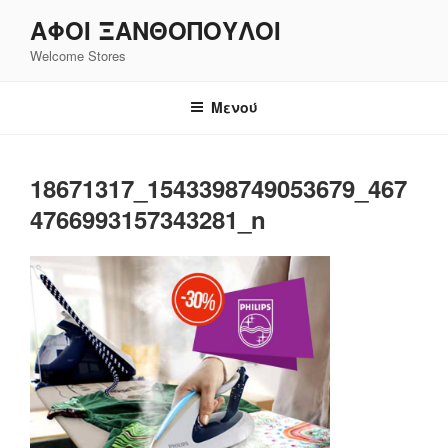
Μετάβαση
ΑΦΟΙ ΞΑΝΘΌΠΟΥΛΟΙ
στο
Welcome Stores
περιεχόμενο
Μενού
18671317_1543398749053679_467
4766993157343281_n