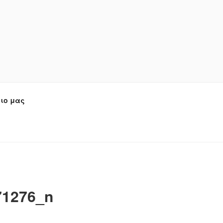
ιο μας
71276_n