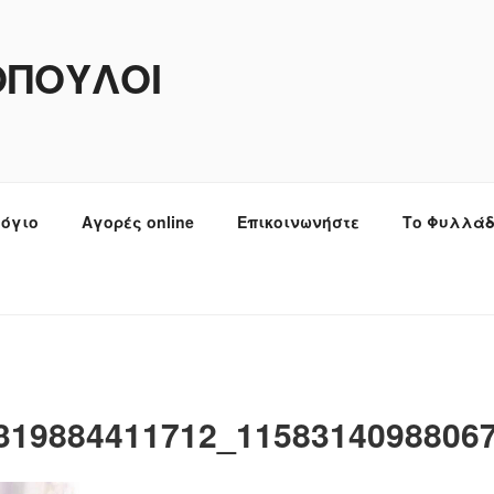
ΌΠΟΥΛΟΙ
λόγιο
Αγορές online
Επικοινωνήστε
Το Φυλλάδ
319884411712_1158314098806