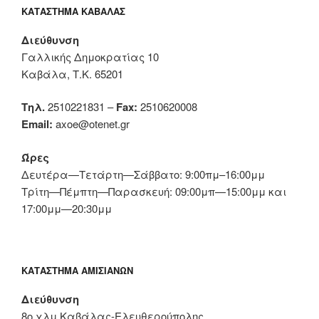
ΚΑΤΆΣΤΗΜΑ ΚΑΒΆΛΑΣ
Διεύθυνση
Γαλλικής Δημοκρατίας 10
Καβάλα, Τ.Κ. 65201
Τηλ.
2510221831 –
Fax:
2510620008
Email:
axoe@otenet.gr
Ώρες
Δευτέρα—Τετάρτη—Σάββατο: 9:00πμ–16:00μμ
Τρίτη—Πέμπτη—Παρασκευή: 09:00μπ—15:00μμ και
17:00μμ—20:30μμ
ΚΑΤΆΣΤΗΜΑ ΑΜΙΣΙΑΝΏΝ
Διεύθυνση
8ο χλμ Καβάλας-Ελευθερούπολης