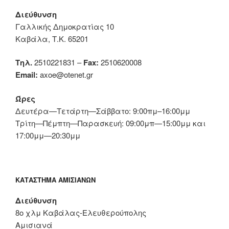
Διεύθυνση
Γαλλικής Δημοκρατίας 10
Καβάλα, Τ.Κ. 65201
Τηλ.
2510221831 –
Fax:
2510620008
Email:
axoe@otenet.gr
Ώρες
Δευτέρα—Τετάρτη—Σάββατο: 9:00πμ–16:00μμ
Τρίτη—Πέμπτη—Παρασκευή: 09:00μπ—15:00μμ και
17:00μμ—20:30μμ
ΚΑΤΆΣΤΗΜΑ ΑΜΙΣΙΑΝΏΝ
Διεύθυνση
8ο χλμ Καβάλας-Ελευθερούπολης
Αμισιανά