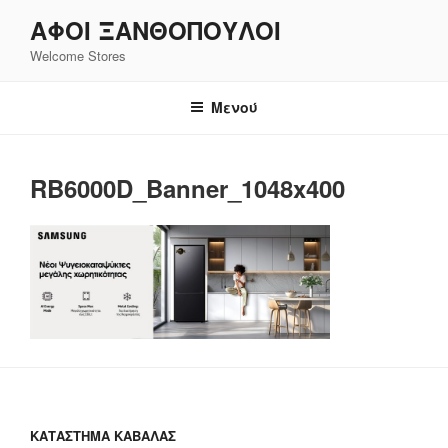
Μετάβαση
ΑΦΟΙ ΞΑΝΘΌΠΟΥΛΟΙ
στο
Welcome Stores
περιεχόμενο
Μενού
RB6000D_Banner_1048x400
ΚΑΤΆΣΤΗΜΑ ΚΑΒΆΛΑΣ